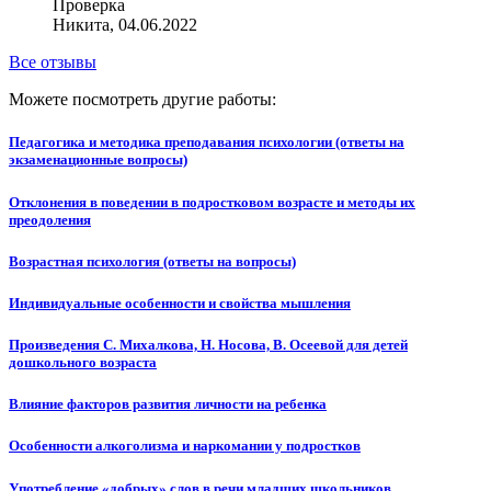
Проверка
Никита, 04.06.2022
Все отзывы
Можете посмотреть другие работы:
Педагогика и методика преподавания психологии (ответы на
экзаменационные вопросы)
Отклонения в поведении в подростковом возрасте и методы их
преодоления
Возрастная психология (ответы на вопросы)
Индивидуальные особенности и свойства мышления
Произведения С. Михалкова, Н. Носова, В. Осеевой для детей
дошкольного возраста
Влияние факторов развития личности на ребенка
Особенности алкоголизма и наркомании у подростков
Употребление «добрых» слов в речи младших школьников