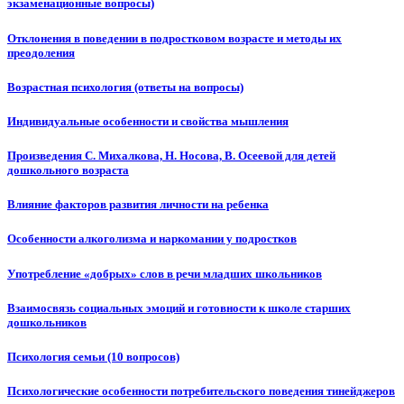
экзаменационные вопросы)
Отклонения в поведении в подростковом возрасте и методы их
преодоления
Возрастная психология (ответы на вопросы)
Индивидуальные особенности и свойства мышления
Произведения С. Михалкова, Н. Носова, В. Осеевой для детей
дошкольного возраста
Влияние факторов развития личности на ребенка
Особенности алкоголизма и наркомании у подростков
Употребление «добрых» слов в речи младших школьников
Взаимосвязь социальных эмоций и готовности к школе старших
дошкольников
Психология семьи (10 вопросов)
Психологические особенности потребительского поведения тинейджеров