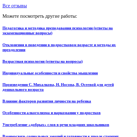
Все отзывы
Можете посмотреть другие работы:
Педагогика и методика преподавания психологии (ответы на
экзаменационные вопросы)
Отклонения в поведении в подростковом возрасте и методы их
преодоления
Возрастная психология (ответы на вопросы)
Индивидуальные особенности и свойства мышления
Произведения С. Михалкова, Н. Носова, В. Осеевой для детей
дошкольного возраста
Влияние факторов развития личности на ребенка
Особенности алкоголизма и наркомании у подростков
Употребление «добрых» слов в речи младших школьников
Взаимосвязь социальных эмоций и готовности к школе старших