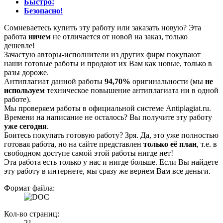
Быстро!
Безопасно!
Сомневаетесь купить эту работу или заказать новую? Эта
работа
ничем
не отличается от новой на заказ, только
дешевле!
Зачастую авторы-исполнители из других фирм покупают
наши готовые работы и продают их Вам как новые, только в
разы дороже.
Антиплагиат данной работы
94,70%
оригинальности (мы
не
используем
техническое повышение антиплагиата ни в одной
работе).
Мы проверяем работы в официальной системе Аntiplagiat.ru.
Времени на написание не осталось? Вы получите эту работу
уже сегодня
.
Боитесь покупать готовую работу? Зря. Да, это уже полностью
готовая работа, но на сайте представлен
только её план
, т.е. в
свободном доступе самой этой работы нигде нет!
Эта работа есть только у нас и нигде больше. Если Вы найдете
эту работу в интернете, мы сразу же вернем Вам все деньги.
Формат файла:
Кол-во страниц:
21