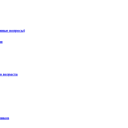
онные вопросы)
ия
о возраста
ников