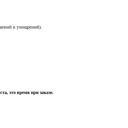
ышений и ухищрений).
та, это время при заказе.