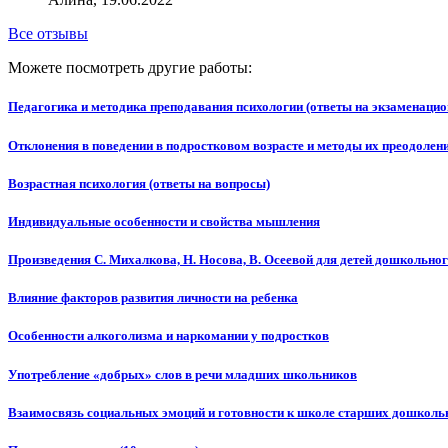
Все отзывы
Можете посмотреть другие работы:
Педагогика и методика преподавания психологии (ответы на экзаменаци
Отклонения в поведении в подростковом возрасте и методы их преодолен
Возрастная психология (ответы на вопросы)
Индивидуальные особенности и свойства мышления
Произведения С. Михалкова, Н. Носова, В. Осеевой для детей дошкольног
Влияние факторов развития личности на ребенка
Особенности алкоголизма и наркомании у подростков
Употребление «добрых» слов в речи младших школьников
Взаимосвязь социальных эмоций и готовности к школе старших дошколь