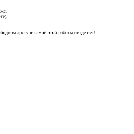
оже.
те).
свободном доступе самой этой работы нигде нет!