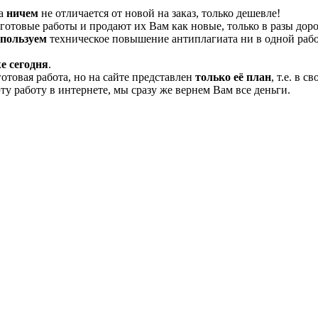
та
ничем
не отличается от новой на заказ, только дешевле!
отовые работы и продают их Вам как новые, только в разы дор
спользуем
техническое повышение антиплагиата ни в одной рабо
е сегодня
.
готовая работа, но на сайте представлен
только её план
, т.е. в 
эту работу в интернете, мы сразу же вернем Вам все деньги.