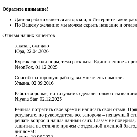
Обратите внимание!
Данная работа является авторской, в Интернете такой ра
По Вашему желанию мы можем скрыть название и оглавле
Отзывы наших клиентов
заказал, ожидаю
Юра, 22.04.2026
Курсак сделали норм, тема раскрыта. Единственное - прис
NeonFox, 01.12.2025
Спасибо за хорошую работу, вы мне очень помогли.
Ульяна, 02.09.2016
Работа хорошая, но титульник сделали только с название
Niyana Star, 02.12.2025
Решила потратить свое время и написать свой отзыв. Прям
результате, но руководитель все запорола – ненаучный сти
решать вопрос и нашла данный сайт. Глазам не поверила, 
защитила на отлично причем с отдельной именной благода
диплома!!
Алина, 19.06.2022