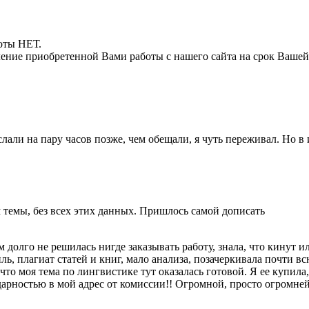
боты НЕТ.
ние приобретенной Вами работы с нашего сайта на срок Вашей
лали на пару часов позже, чем обещали, я чуть переживал. Но в 
м темы, без всех этих данных. Пришлось самой дописать
 долго не решилась нигде заказывать работу, знала, что кинут и
ль, плагиат статей и книг, мало анализа, позачеркивала почти вс
что моя тема по лингвистике тут оказалась готовой. Я ее купила
рностью в мой адрес от комиссии!! Огромной, просто огромнейше