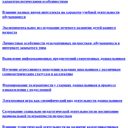
характерологическими особенностями
Влияние разных видов интеллекта на характер учебной деятельности
обучающихся
Экспериментальное исследование речевого развития детей раннего
возраста
Личностные особенности дезадаптивных подростков, обучающихся в
интернате закрытого типа
Выявление информационных предпочтений современных дошкольников
Изучение агрессивного поведения младших школьников с различным
социометрическим статусом в коллективе
Формирование толерантности у старших дошкольников в процессе
ознакомления с родословной
Электронная игра как специфический вид деятельности дошкольников
Содержание социально-педагогической деятельности по воспитанию
национальной толерантности подростков
Влияние туристической деятельности на развитие коммуникативных