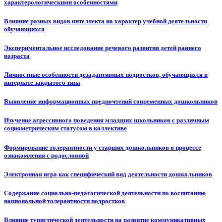
характерологическими особенностями
Влияние разных видов интеллекта на характер учебной деятельности
обучающихся
Экспериментальное исследование речевого развития детей раннего
возраста
Личностные особенности дезадаптивных подростков, обучающихся в
интернате закрытого типа
Выявление информационных предпочтений современных дошкольников
Изучение агрессивного поведения младших школьников с различным
социометрическим статусом в коллективе
Формирование толерантности у старших дошкольников в процессе
ознакомления с родословной
Электронная игра как специфический вид деятельности дошкольников
Содержание социально-педагогической деятельности по воспитанию
национальной толерантности подростков
Влияние туристической деятельности на развитие коммуникативных