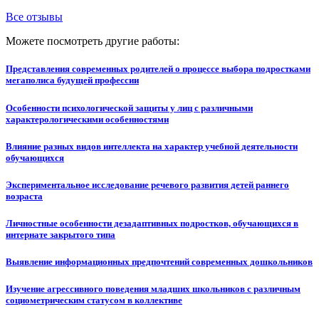
Все отзывы
Можете посмотреть другие работы:
Представления современных родителей о процессе выбора подростками
мегаполиса будущей профессии
Особенности психологической защиты у лиц с различными
характерологическими особенностями
Влияние разных видов интеллекта на характер учебной деятельности
обучающихся
Экспериментальное исследование речевого развития детей раннего
возраста
Личностные особенности дезадаптивных подростков, обучающихся в
интернате закрытого типа
Выявление информационных предпочтений современных дошкольников
Изучение агрессивного поведения младших школьников с различным
социометрическим статусом в коллективе