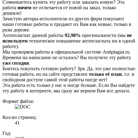
Сомневаетесь купить эту работу или заказать новую? Эта
работа
ничем
не отличается от новой на заказ, только
дешевле!
Зачастую авторы-исполнители из других фирм покупают
наши готовые работы и продают их Вам как новые, только в
разы дороже.
Антиплагиат данной работы
92,98%
оригинальности (мы
не
используем
техническое повышение антиплагиата ни в одной
работе).
Мы проверяем работы в официальной системе Аntiplagiat.ru.
Времени на написание не осталось? Вы получите эту работу
уже сегодня
.
Боитесь покупать готовую работу? Зря. Да, это уже полностью
готовая работа, но на сайте представлен
только её план
, т.е. в
свободном доступе самой этой работы нигде нет!
Эта работа есть только у нас и нигде больше. Если Вы найдете
эту работу в интернете, мы сразу же вернем Вам все деньги.
Формат файла:
Кол-во страниц:
41
Год: