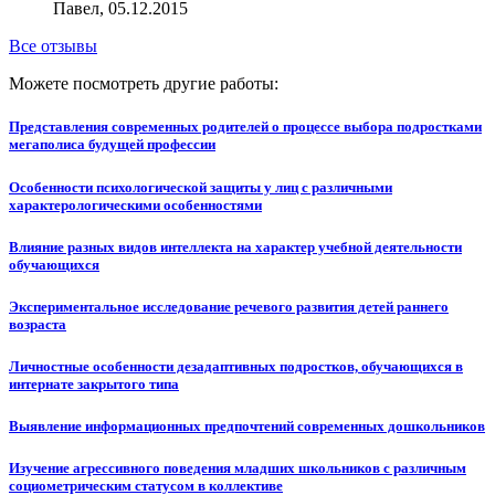
Павел, 05.12.2015
Все отзывы
Можете посмотреть другие работы:
Представления современных родителей о процессе выбора подростками
мегаполиса будущей профессии
Особенности психологической защиты у лиц с различными
характерологическими особенностями
Влияние разных видов интеллекта на характер учебной деятельности
обучающихся
Экспериментальное исследование речевого развития детей раннего
возраста
Личностные особенности дезадаптивных подростков, обучающихся в
интернате закрытого типа
Выявление информационных предпочтений современных дошкольников
Изучение агрессивного поведения младших школьников с различным
социометрическим статусом в коллективе