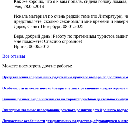
Как же хорошо, что я к вам попала, сидела голову ломала
Эля, 28.05.2014
Искала материал по очень редкой теме (по Литературе), ч
представляете, сколько сэкономили мне времени и навер
Дарья, Санкт-Петербург, 08.01.2025
Вера, добрый день! Работу по претензиям туристов защи
мне поможете! Спасибо огромное!
Ирина, 06.06.2012
Все отзывы
Можете посмотреть другие работы:
Представления современных родителей о процессе выбора подростками 
Особенности психологической защиты у лиц с различными характеролог
Влияние разных видов интеллекта на характер учебной деятельности об
Экспериментальное исследование речевого развития детей раннего возра
Личностные особенности дезадаптивных подростков, обучающихся в инте