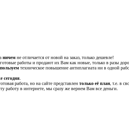
та
ничем
не отличается от новой на заказ, только дешевле!
отовые работы и продают их Вам как новые, только в разы дор
спользуем
техническое повышение антиплагиата ни в одной рабо
е сегодня
.
готовая работа, но на сайте представлен
только её план
, т.е. в 
эту работу в интернете, мы сразу же вернем Вам все деньги.