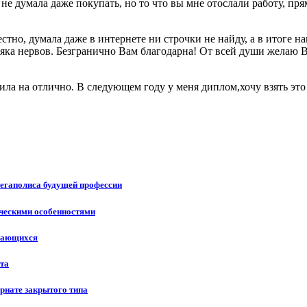
, не думала даже покупать, но то что вы мне отослали работу, пр
естно, думала даже в интернете ни строчки не найду, а в итоге 
няка нервов. Безгранично Вам благодарна! От всей души желаю 
тила на отлично. В следующем году у меня диплом,хочу взять э
мегаполиса будущей профессии
ическими особенностями
учающихся
ста
рнате закрытого типа