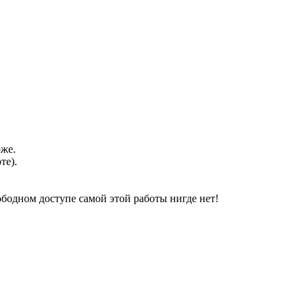
оже.
те).
свободном доступе самой этой работы нигде нет!