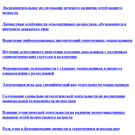
Экспериментальное исследование речевого развития детей раннего
возраста
Личностные особенности дезадаптивных подростков, обучающихся в
интернате закрытого типа
Выявление информационных предпочтений современных дошкольников
Изучение агрессивного поведения младших школьников с различным
социометрическим статусом в коллективе
Формирование толерантности у старших дошкольников в процессе
ознакомления с родословной
Электронная игра как специфический вид деятельности дошкольников
Содержание социально-педагогической деятельности по воспитанию
национальной толерантности подростков
Влияние туристической деятельности на развитие коммуникативных
навыков детей подросткового возраста
Роль отца в формировании личности в современном психоанализе