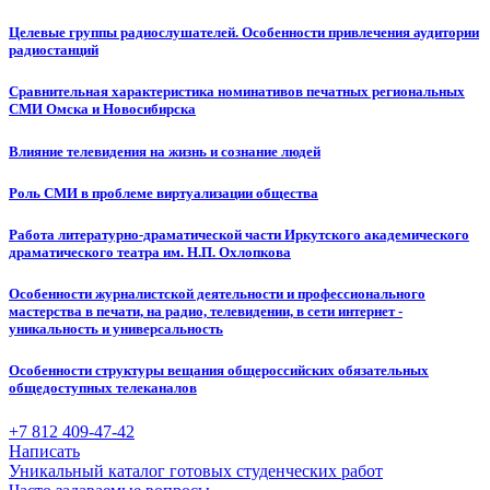
Целевые группы радиослушателей. Особенности привлечения аудитории
радиостанций
Сравнительная характеристика номинативов печатных региональных
СМИ Омска и Новосибирска
Влияние телевидения на жизнь и сознание людей
Роль СМИ в проблеме виртуализации общества
Работа литературно-драматической части Иркутского академического
драматического театра им. Н.П. Охлопкова
Особенности журналистской деятельности и профессионального
мастерства в печати, на радио, телевидении, в сети интернет -
уникальность и универсальность
Особенности структуры вещания общероссийских обязательных
общедоступных телеканалов
+7 812 409-47-42
Написать
Уникальный каталог готовых студенческих работ