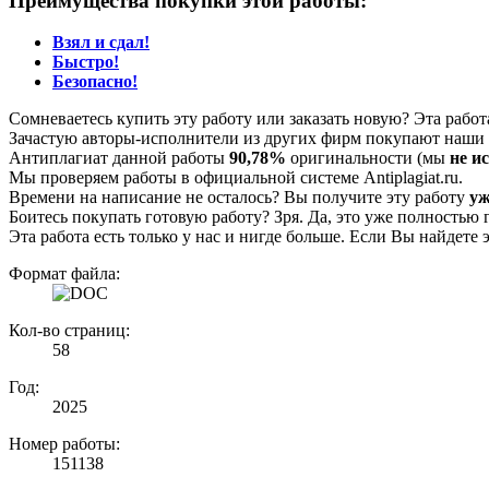
Преимущества покупки этой работы:
Взял и сдал!
Быстро!
Безопасно!
Сомневаетесь купить эту работу или заказать новую? Эта рабо
Зачастую авторы-исполнители из других фирм покупают наши г
Антиплагиат данной работы
90,78%
оригинальности (мы
не и
Мы проверяем работы в официальной системе Аntiplagiat.ru.
Времени на написание не осталось? Вы получите эту работу
уж
Боитесь покупать готовую работу? Зря. Да, это уже полностью 
Эта работа есть только у нас и нигде больше. Если Вы найдете 
Формат файла:
Кол-во страниц:
58
Год:
2025
Номер работы:
151138