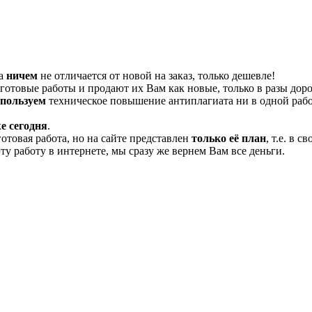
та
ничем
не отличается от новой на заказ, только дешевле!
отовые работы и продают их Вам как новые, только в разы дор
спользуем
техническое повышение антиплагиата ни в одной рабо
е сегодня
.
готовая работа, но на сайте представлен
только её план
, т.е. в 
эту работу в интернете, мы сразу же вернем Вам все деньги.