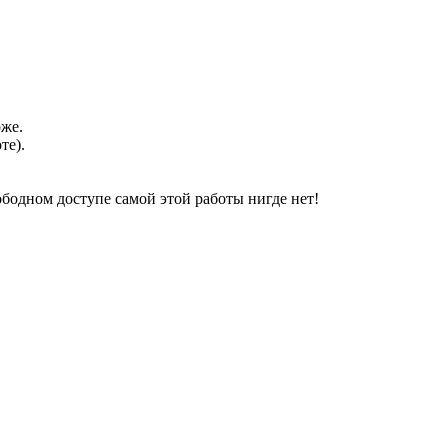
оже.
те).
свободном доступе самой этой работы нигде нет!