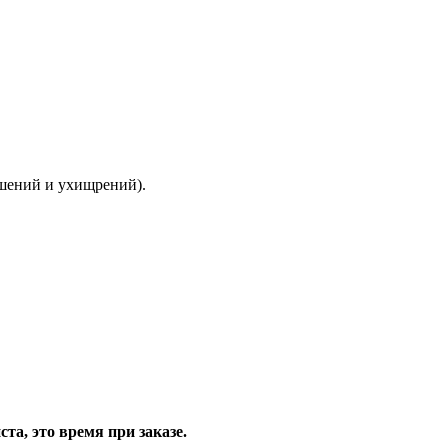
ышений и ухищрений).
та, это время при заказе.