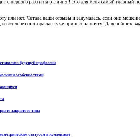
ходит с первого раза и на отлично!! Это для меня самый главный
ту или нет. Читала ваши отзывы и задумалась, если они мошенни
, и вот через полтора часа уже пришло на почту! Дальнейших вам
мегаполиса будущей профессии
ическими особенностями
учающихся
ста
рнате закрытого типа
иометрическим статусом в коллективе