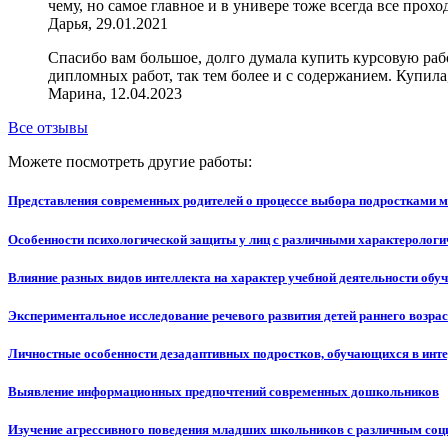
чему, но самое главное и в универе тоже всегда все про
Дарья, 29.01.2021
Спасибо вам большое, долго думала купить курсовую рабо
дипломных работ, так тем более и с содержанием. Купила
Марина, 12.04.2023
Все отзывы
Можете посмотреть другие работы:
Представления современных родителей о процессе выбора подростками 
Особенности психологической защиты у лиц с различными характеролог
Влияние разных видов интеллекта на характер учебной деятельности об
Экспериментальное исследование речевого развития детей раннего возра
Личностные особенности дезадаптивных подростков, обучающихся в инте
Выявление информационных предпочтений современных дошкольников
Изучение агрессивного поведения младших школьников с различным соц