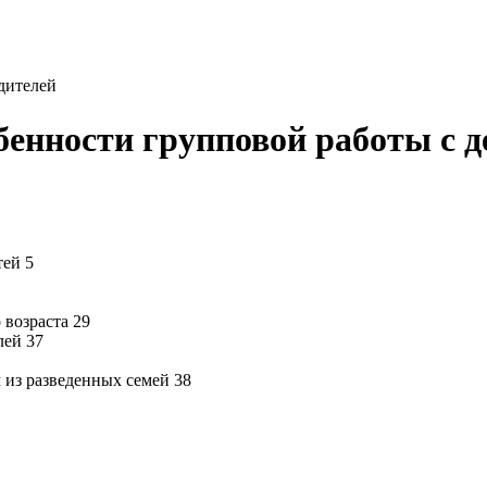
дителей
бенности групповой работы с 
тей 5
 возраста 29
лей 37
 из разведенных семей 38