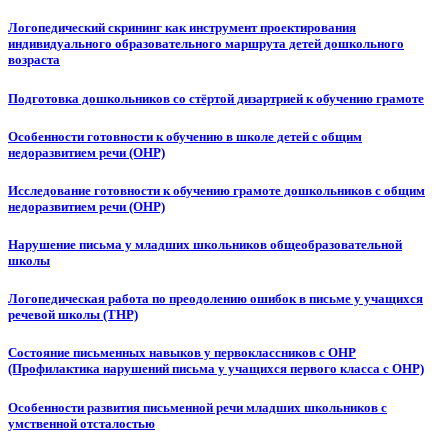
Логопедический скрининг как инструмент проектирования
индивидуального образовательного маршрута детей дошкольного
возраста
Подготовка дошкольников со стёртой дизартрией к обучению грамоте
Особенности готовности к обучению в школе детей с общим
недоразвитием речи (ОНР)
Исследование готовности к обучению грамоте дошкольников с общим
недоразвитием речи (ОНР)
Нарушение письма у младших школьников общеобразовательной
школы
Логопедическая работа по преодолению ошибок в письме у учащихся
речевой школы (ТНР)
Состояние письменных навыков у первоклассников с ОНР
(Профилактика нарушений письма у учащихся первого класса с ОНР)
Особенности развития письменной речи младших школьников с
умственной отсталостью