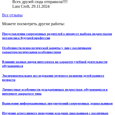
Всех друзей сюда отправила!!!!
Lara Croft, 29.11.2024
Все отзывы
Можете посмотреть другие работы:
Представления современных родителей о процессе выбора подростками
мегаполиса будущей профессии
Особенности психологической защиты у лиц с различными
характерологическими особенностями
Влияние разных видов интеллекта на характер учебной деятельности
обучающихся
Экспериментальное исследование речевого развития детей раннего
возраста
Личностные особенности дезадаптивных подростков, обучающихся в
интернате закрытого типа
Выявление информационных предпочтений современных дошкольников
Изучение агрессивного поведения младших школьников с различным