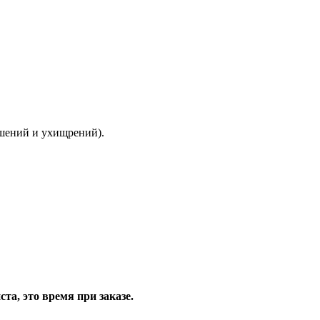
ышений и ухищрений).
та, это время при заказе.