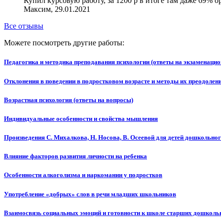
Купил курсовую работу, за 1200 р в итоге там даже 69% 
Максим, 29.01.2021
Все отзывы
Можете посмотреть другие работы:
Педагогика и методика преподавания психологии (ответы на экзаменаци
Отклонения в поведении в подростковом возрасте и методы их преодолен
Возрастная психология (ответы на вопросы)
Индивидуальные особенности и свойства мышления
Произведения С. Михалкова, Н. Носова, В. Осеевой для детей дошкольног
Влияние факторов развития личности на ребенка
Особенности алкоголизма и наркомании у подростков
Употребление «добрых» слов в речи младших школьников
Взаимосвязь социальных эмоций и готовности к школе старших дошколь