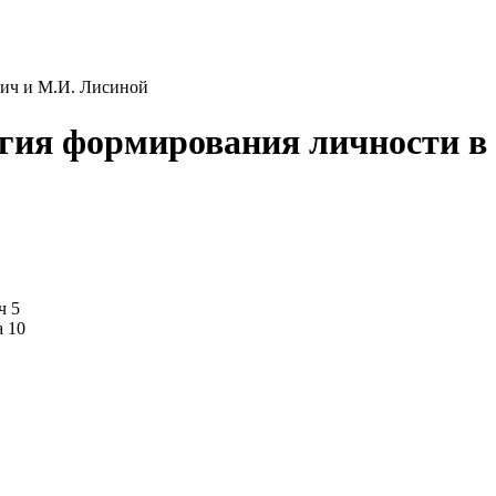
вич и М.И. Лисиной
гия формирования личности в 
ч 5
а 10