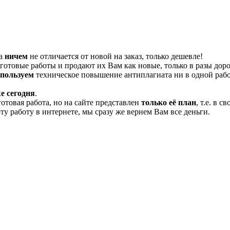
та
ничем
не отличается от новой на заказ, только дешевле!
отовые работы и продают их Вам как новые, только в разы дор
спользуем
техническое повышение антиплагиата ни в одной рабо
е сегодня
.
готовая работа, но на сайте представлен
только её план
, т.е. в 
эту работу в интернете, мы сразу же вернем Вам все деньги.