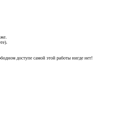
оже.
те).
свободном доступе самой этой работы нигде нет!