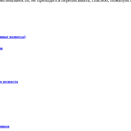
оригинальности, не приходится переписывать, спасибо, пожалуйс
онные вопросы)
ия
о возраста
ников