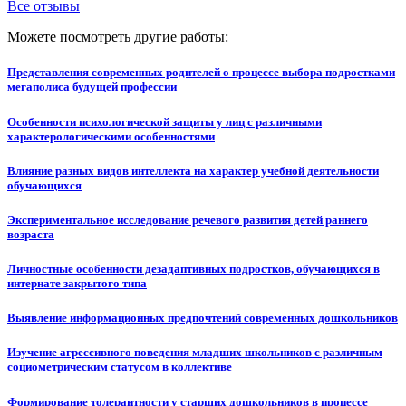
Все отзывы
Можете посмотреть другие работы:
Представления современных родителей о процессе выбора подростками
мегаполиса будущей профессии
Особенности психологической защиты у лиц с различными
характерологическими особенностями
Влияние разных видов интеллекта на характер учебной деятельности
обучающихся
Экспериментальное исследование речевого развития детей раннего
возраста
Личностные особенности дезадаптивных подростков, обучающихся в
интернате закрытого типа
Выявление информационных предпочтений современных дошкольников
Изучение агрессивного поведения младших школьников с различным
социометрическим статусом в коллективе
Формирование толерантности у старших дошкольников в процессе