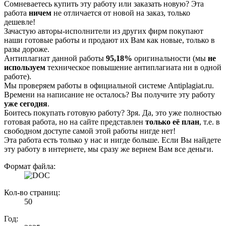
Сомневаетесь купить эту работу или заказать новую? Эта
работа
ничем
не отличается от новой на заказ, только
дешевле!
Зачастую авторы-исполнители из других фирм покупают
наши готовые работы и продают их Вам как новые, только в
разы дороже.
Антиплагиат данной работы
95,18%
оригинальности (мы
не
используем
техническое повышение антиплагиата ни в одной
работе).
Мы проверяем работы в официальной системе Аntiplagiat.ru.
Времени на написание не осталось? Вы получите эту работу
уже сегодня
.
Боитесь покупать готовую работу? Зря. Да, это уже полностью
готовая работа, но на сайте представлен
только её план
, т.е. в
свободном доступе самой этой работы нигде нет!
Эта работа есть только у нас и нигде больше. Если Вы найдете
эту работу в интернете, мы сразу же вернем Вам все деньги.
Формат файла:
Кол-во страниц:
50
Год: