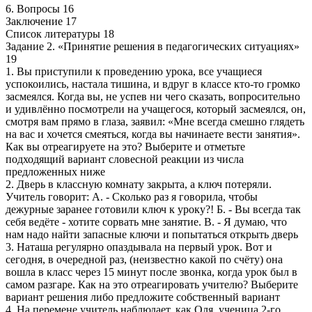
6. Вопросы 16
Заключение 17
Список литературы 18
Задание 2. «Принятие решения в педагогических ситуациях»
19
1. Вы приступили к проведению урока, все учащиеся
успокоились, настала тишина, и вдруг в классе кто-то громко
засмеялся. Когда вы, не успев ни чего сказать, вопросительно
и удивлённо посмотрели на учащегося, который засмеялся, он,
смотря вам прямо в глаза, заявил: «Мне всегда смешно глядеть
на вас и хочется смеяться, когда вы начинаете вести занятия».
Как вы отреагируете на это? Выберите и отметьте
подходящий вариант словесной реакции из числа
предложенных ниже
2. Дверь в классную комнату закрыта, а ключ потеряли.
Учитель говорит: А. - Сколько раз я говорила, чтобы
дежурные заранее готовили ключ к уроку?! Б. - Вы всегда так
себя ведёте - хотите сорвать мне занятие. В. - Я думаю, что
нам надо найти запасные ключи и попытаться открыть дверь
3. Наташа регулярно опаздывала на первый урок. Вот и
сегодня, в очередной раз, (неизвестно какой по счёту) она
вошла в класс через 15 минут после звонка, когда урок был в
самом разгаре. Как на это отреагировать учителю? Выберите
вариант решения либо предложите собственный вариант
4. На перемене учитель наблюдает, как Оля, ученица 2-го