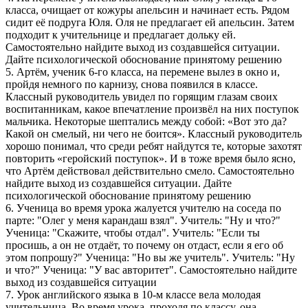
класса, очищает от кожуры апельсин и начинает есть. Рядом
сидит её подруга Юля. Оля не предлагает ей апельсин. Затем
подходит к учительнице и предлагает дольку ей.
Самостоятельно найдите выход из создавшейся ситуации.
Дайте психологической обоснование принятому решению
5. Артём, ученик 6-го класса, на перемене вылез в окно и,
пройдя немного по карнизу, снова появился в классе.
Классный руководитель увидел по горящим глазам своих
воспитанникам, какое впечатление произвёл на них поступок
мальчика. Некоторые шептались между собой: «Вот это да?
Какой он смелый, ни чего не боится». Классный руководитель
хорошо понимал, что среди ребят найдутся те, которые захотят
повторить «геройский поступок». И в тоже время было ясно,
что Артём действовал действительно смело. Самостоятельно
найдите выход из создавшейся ситуации. Дайте
психологической обоснование принятому решению
6. Ученица во время урока жалуется учителю на соседа по
парте: "Олег у меня карандаш взял". Учитель: "Ну и что?"
Ученица: "Скажите, чтобы отдал". Учитель: "Если ты
просишь, а он не отдаёт, то почему он отдаст, если я его об
этом попрошу?" Ученица: "Но вы же учитель". Учитель: "Ну
и что?" Ученица: "У вас авторитет". Самостоятельно найдите
выход из создавшейся ситуации
7. Урок английского языка в 10-м классе вела молодая
учительница. Во время урока, проходя по классу, она