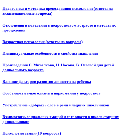
Педагогика и методика преподавания психологии (ответы на
экзаменационные вопросы)
Отклонения в поведении в подростковом возрасте и методы их
преодоления
Возрастная психология (ответы на вопросы)
Индивидуальные особенности и свойства мышления
Произведения С. Михалкова, Н. Носова, В. Осеевой для детей
дошкольного возраста
Влияние факторов развития личности на ребенка
Особенности алкоголизма и наркомании у подростков
Употребление «добрых» слов в речи младших школьников
Взаимосвязь социальных эмоций и готовности к школе старших
дошкольников
Психология семьи (10 вопросов)