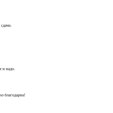
 сдачи.
е и надо.
но благодарна!