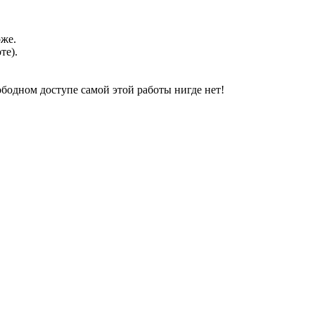
оже.
те).
свободном доступе самой этой работы нигде нет!