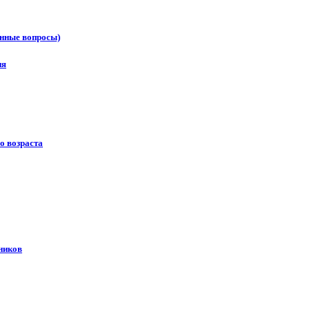
онные вопросы)
ия
о возраста
ников