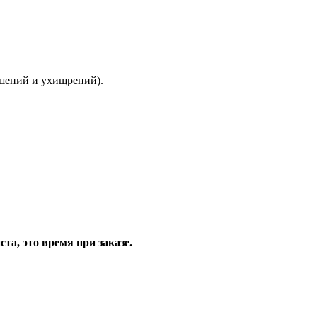
ышений и ухищрений).
та, это время при заказе.