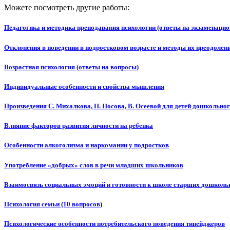
Можете посмотреть другие работы:
Педагогика и методика преподавания психологии (ответы на экзаменаци
Отклонения в поведении в подростковом возрасте и методы их преодолен
Возрастная психология (ответы на вопросы)
Индивидуальные особенности и свойства мышления
Произведения С. Михалкова, Н. Носова, В. Осеевой для детей дошкольног
Влияние факторов развития личности на ребенка
Особенности алкоголизма и наркомании у подростков
Употребление «добрых» слов в речи младших школьников
Взаимосвязь социальных эмоций и готовности к школе старших дошколь
Психология семьи (10 вопросов)
Психологические особенности потребительского поведения тинейджеров