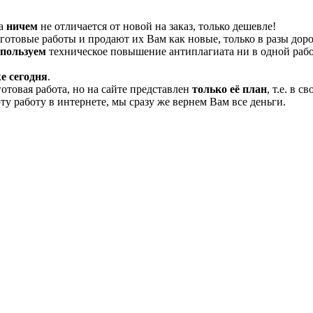
та
ничем
не отличается от новой на заказ, только дешевле!
отовые работы и продают их Вам как новые, только в разы дор
спользуем
техническое повышение антиплагиата ни в одной рабо
е сегодня
.
готовая работа, но на сайте представлен
только её план
, т.е. в 
эту работу в интернете, мы сразу же вернем Вам все деньги.