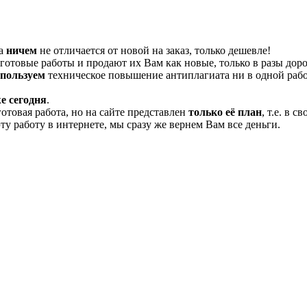
та
ничем
не отличается от новой на заказ, только дешевле!
отовые работы и продают их Вам как новые, только в разы дор
спользуем
техническое повышение антиплагиата ни в одной рабо
е сегодня
.
готовая работа, но на сайте представлен
только её план
, т.е. в 
эту работу в интернете, мы сразу же вернем Вам все деньги.