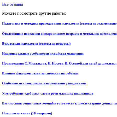
Все отзывы
Можете посмотреть другие работы:
Педагогика и методика преподавания психологии (ответы на экзаменаци
Отклонения в поведении в подростковом возрасте и методы их преодолен
Возрастная психология (ответы на вопросы)
Индивидуальные особенности и свойства мышления
Произведения С. Михалкова, Н. Носова, В. Осеевой для детей дошкольног
Влияние факторов развития личности на ребенка
Особенности алкоголизма и наркомании у подростков
Употребление «добрых» слов в речи младших школьников
Взаимосвязь социальных эмоций и готовности к школе старших дошколь
Психология семьи (10 вопросов)