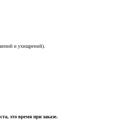
ышений и ухищрений).
та, это время при заказе.