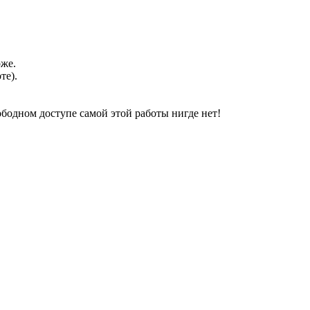
оже.
те).
свободном доступе самой этой работы нигде нет!