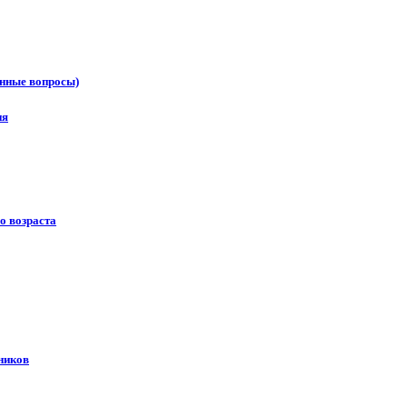
онные вопросы)
ия
о возраста
ников