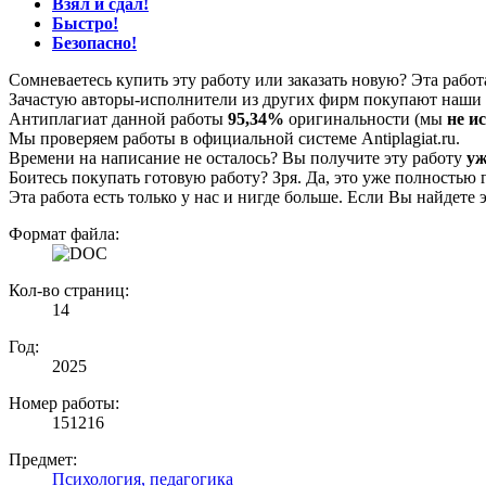
Взял и сдал!
Быстро!
Безопасно!
Сомневаетесь купить эту работу или заказать новую? Эта рабо
Зачастую авторы-исполнители из других фирм покупают наши г
Антиплагиат данной работы
95,34%
оригинальности (мы
не и
Мы проверяем работы в официальной системе Аntiplagiat.ru.
Времени на написание не осталось? Вы получите эту работу
уж
Боитесь покупать готовую работу? Зря. Да, это уже полностью 
Эта работа есть только у нас и нигде больше. Если Вы найдете 
Формат файла:
Кол-во страниц:
14
Год:
2025
Номер работы:
151216
Предмет:
Психология, педагогика