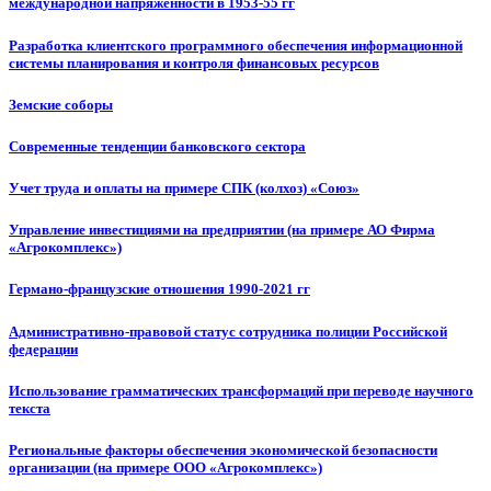
международной напряженности в 1953-55 гг
Разработка клиентского программного обеспечения информационной
системы планирования и контроля финансовых ресурсов
Земские соборы
Современные тенденции банковского сектора
Учет труда и оплаты на примере СПК (колхоз) «Союз»
Управление инвестициями на предприятии (на примере АО Фирма
«Агрокомплекс»)
Германо-французские отношения 1990-2021 гг
Административно-правовой статус сотрудника полиции Российской
федерации
Использование грамматических трансформаций при переводе научного
текста
Региональные факторы обеспечения экономической безопасности
организации (на примере ООО «Агрокомплекс»)