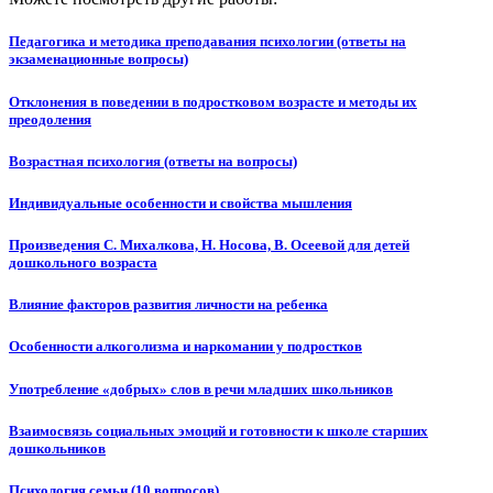
Педагогика и методика преподавания психологии (ответы на
экзаменационные вопросы)
Отклонения в поведении в подростковом возрасте и методы их
преодоления
Возрастная психология (ответы на вопросы)
Индивидуальные особенности и свойства мышления
Произведения С. Михалкова, Н. Носова, В. Осеевой для детей
дошкольного возраста
Влияние факторов развития личности на ребенка
Особенности алкоголизма и наркомании у подростков
Употребление «добрых» слов в речи младших школьников
Взаимосвязь социальных эмоций и готовности к школе старших
дошкольников
Психология семьи (10 вопросов)