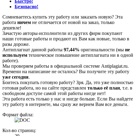
Быстро!
Безопасно!
Сомневаетесь купить эту работу или заказать новую? Эта
работа
ничем
не отличается от новой на заказ, только
дешевле!
Зачастую авторы-исполнители из других фирм покупают
наши готовые работы и продают их Вам как новые, только в
разы дороже.
Антиплагиат данной работы
97,44%
оригинальности (мы
не
используем
техническое повышение антиплагиата ни в одной
работе).
Мы проверяем работы в официальной системе Аntiplagiat.ru.
Времени на написание не осталось? Вы получите эту работу
уже сегодня
.
Боитесь покупать готовую работу? Зря. Да, это уже полностью
готовая работа, но на сайте представлен
только её план
, т.е. в
свободном доступе самой этой работы нигде нет!
Эта работа есть только у нас и нигде больше. Если Вы найдете
эту работу в интернете, мы сразу же вернем Вам все деньги.
Формат файла:
Кол-во страниц:
20