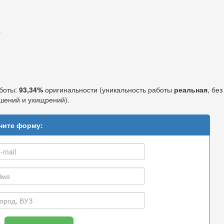
а
аботы:
93,34%
оригинальности (уникальность работы
реальная
, без
шений и ухищрений).
ните форму: