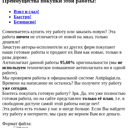
Преимущества покупки этой работы:
Взял и сдал!
Быстро!
Безопасно!
Сомневаетесь купить эту работу или заказать новую? Эта
работа
ничем
не отличается от новой на заказ, только
дешевле!
Зачастую авторы-исполнители из других фирм покупают
наши готовые работы и продают их Вам как новые, только в
разы дороже.
Антиплагиат данной работы
95,60%
оригинальности (мы
не
используем
техническое повышение антиплагиата ни в одной
работе).
Мы проверяем работы в официальной системе Аntiplagiat.ru.
Времени на написание не осталось? Вы получите эту работу
уже сегодня
.
Боитесь покупать готовую работу? Зря. Да, это уже полностью
готовая работа, но на сайте представлен
только её план
, т.е. в
свободном доступе самой этой работы нигде нет!
Эта работа есть только у нас и нигде больше. Если Вы найдете
эту работу в интернете, мы сразу же вернем Вам все деньги.
Формат файла: