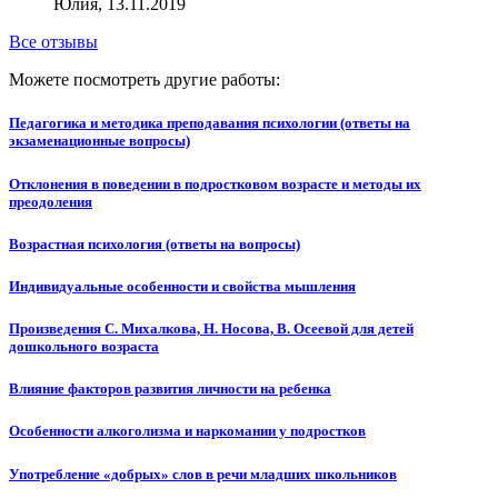
Юлия, 13.11.2019
Все отзывы
Можете посмотреть другие работы:
Педагогика и методика преподавания психологии (ответы на
экзаменационные вопросы)
Отклонения в поведении в подростковом возрасте и методы их
преодоления
Возрастная психология (ответы на вопросы)
Индивидуальные особенности и свойства мышления
Произведения С. Михалкова, Н. Носова, В. Осеевой для детей
дошкольного возраста
Влияние факторов развития личности на ребенка
Особенности алкоголизма и наркомании у подростков
Употребление «добрых» слов в речи младших школьников