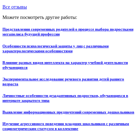
Все отзывы
Можете посмотреть другие работы:
Представления современных родителей о процессе выбора подростками
мегаполиса будущей профессии
Особенности психологической защиты у лиц с различными
характерологическими особенностями
Влияние разных видов интеллекта на характер учебной деятельности
обучающихся
Экспериментальное исследование речевого развития детей раннего
возраста
Личностные особенности дезадаптивных подростков, обучающихся в
интернате закрытого типа
Выявление информационных предпочтений современных дошкольников
Изучение агрессивного поведения младших школьников с различным
социометрическим статусом в коллективе