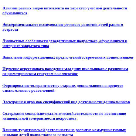
Влияние разных видов интеллекта на характер учебной деятельности
обучающихся
Экспериментальное исследование речевого развития детей раннего
возраста
Личностные особенности дезадаптивных подростков, обучающихся в
интернате закрытого типа
Выявление информационных предпочтений современных дошкольников
Изучение агрессивного поведения младших школьников с различным
социометрическим статусом в коллективе
Формирование толерантности у старших дошкольников в процессе
ознакомления с родословной
Электронная игра как специфический вид деятельности дошкольников
Содержание социально-педагогической деятельности по воспитанию
национальной толерантности подростков
Влияние туристической деятельности на развитие коммуникативных
навыков детей подросткового возраста