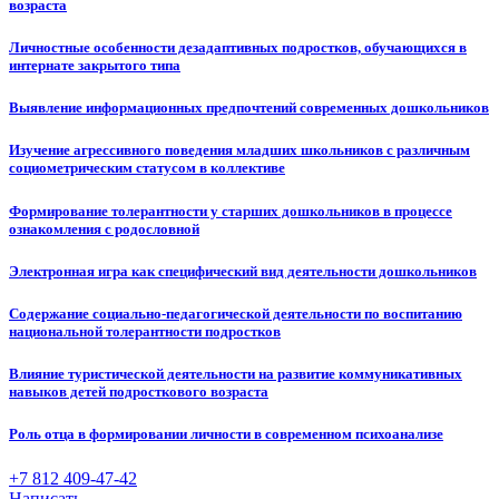
возраста
Личностные особенности дезадаптивных подростков, обучающихся в
интернате закрытого типа
Выявление информационных предпочтений современных дошкольников
Изучение агрессивного поведения младших школьников с различным
социометрическим статусом в коллективе
Формирование толерантности у старших дошкольников в процессе
ознакомления с родословной
Электронная игра как специфический вид деятельности дошкольников
Содержание социально-педагогической деятельности по воспитанию
национальной толерантности подростков
Влияние туристической деятельности на развитие коммуникативных
навыков детей подросткового возраста
Роль отца в формировании личности в современном психоанализе
+7 812 409-47-42
Написать