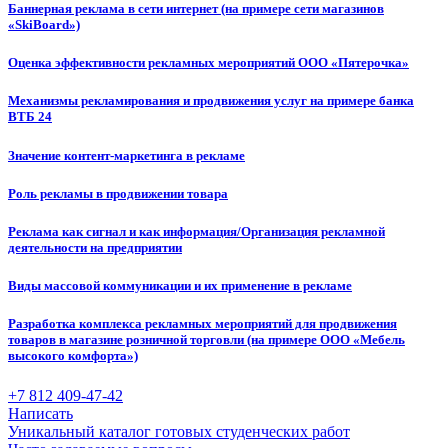
Баннерная реклама в сети интернет (на примере сети магазинов
«SkiBoard»)
Оценка эффективности рекламных мероприятий ООО «Пятерочка»
Механизмы рекламирования и продвижения услуг на примере банка
ВТБ 24
Значение контент-маркетинга в рекламе
Роль рекламы в продвижении товара
Реклама как сигнал и как информация/Организация рекламной
деятельности на предприятии
Виды массовой коммуникации и их применение в рекламе
Разработка комплекса рекламных мероприятий для продвижения
товаров в магазине розничной торговли (на примере ООО «Мебель
высокого комфорта»)
+7 812 409-47-42
Написать
Уникальный каталог готовых студенческих работ