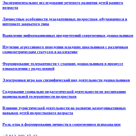
Экспериментальное исследование речевого развития детей раннего
возраста
Личностные особенности дезадаптивных подростков, обучающихся в
интернате закрытого типа
Выявление информационных предпочтений современных дошкольников
Изучение агрессивного поведения младших школьников с различным
социометрическим статусом в коллективе
Формирование толерантности у старших дошкольников в процессе
ознакомления с родословной
Электронная игра как специфический вид деятельности дошкольников
Содержание социально-педагогической деятельности по воспитанию
национальной толерантности подростков
Влияние туристической деятельности на развитие коммуникативных
навыков детей подросткового возраста
Роль отца в формировании личности в современном психоанализе