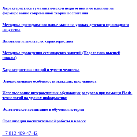
Характеристика гуманистической педагогики и ее влияние на
формирование современной теории воспитания
Методика преподавания папье-маше на уроках детского прикладного
искусства
Внимание и память, их характеристика
Методика проведения семинарских занятий (Педагогика высшей
школы)
Характеристика эмоций и чувств человека
Эмоциональные особенности младших школьников
Использование интерактивных обучающих ресурсов при помощи Flash-
технологий на уроках информатики
Эстетическое воспитание в обучении истории
Организация воспитательной работы в классе
+7 812 409-47-42