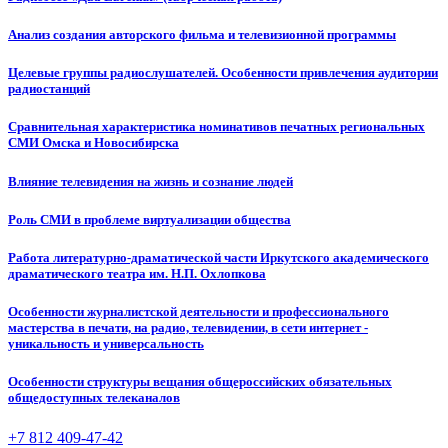
Анализ создания авторского фильма и телевизионной программы
Целевые группы радиослушателей. Особенности привлечения аудитории
радиостанций
Сравнительная характеристика номинативов печатных региональных
СМИ Омска и Новосибирска
Влияние телевидения на жизнь и сознание людей
Роль СМИ в проблеме виртуализации общества
Работа литературно-драматической части Иркутского академического
драматического театра им. Н.П. Охлопкова
Особенности журналистской деятельности и профессионального
мастерства в печати, на радио, телевидении, в сети интернет -
уникальность и универсальность
Особенности структуры вещания общероссийских обязательных
общедоступных телеканалов
+7 812 409-47-42