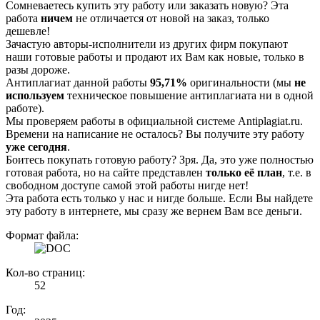
Сомневаетесь купить эту работу или заказать новую? Эта
работа
ничем
не отличается от новой на заказ, только
дешевле!
Зачастую авторы-исполнители из других фирм покупают
наши готовые работы и продают их Вам как новые, только в
разы дороже.
Антиплагиат данной работы
95,71%
оригинальности (мы
не
используем
техническое повышение антиплагиата ни в одной
работе).
Мы проверяем работы в официальной системе Аntiplagiat.ru.
Времени на написание не осталось? Вы получите эту работу
уже сегодня
.
Боитесь покупать готовую работу? Зря. Да, это уже полностью
готовая работа, но на сайте представлен
только её план
, т.е. в
свободном доступе самой этой работы нигде нет!
Эта работа есть только у нас и нигде больше. Если Вы найдете
эту работу в интернете, мы сразу же вернем Вам все деньги.
Формат файла:
Кол-во страниц:
52
Год: