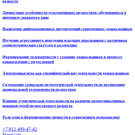
возраста
Личностные особенности дезадаптивных подростков, обучающихся в
интернате закрытого типа
Выявление информационных предпочтений современных дошкольников
Изучение агрессивного поведения младших школьников с различным
социометрическим статусом в коллективе
Формирование толерантности у старших дошкольников в процессе
ознакомления с родословной
Электронная игра как специфический вид деятельности дошкольников
Содержание социально-педагогической деятельности по воспитанию
национальной толерантности подростков
Влияние туристической деятельности на развитие коммуникативных
навыков детей подросткового возраста
Роль отца в формировании личности в современном психоанализе
+7 812 409-47-42
Написать