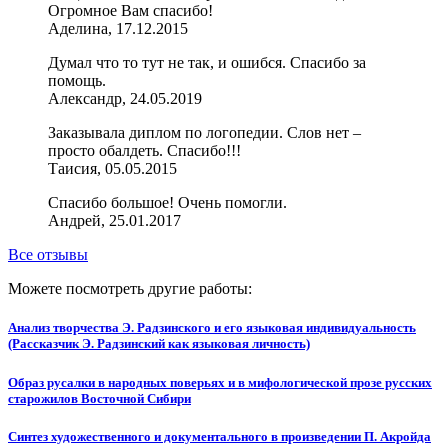
Огромное Вам спасибо!
Аделина, 17.12.2015
Думал что то тут не так, и ошибся. Спасибо за
помощь.
Александр, 24.05.2019
Заказывала диплом по логопедии. Слов нет –
просто обалдеть. Спасибо!!!
Таисия, 05.05.2015
Спасибо большое! Очень помогли.
Андрей, 25.01.2017
Все отзывы
Можете посмотреть другие работы:
Анализ творчества Э. Радзинского и его языковая индивидуальность
(Рассказчик Э. Радзинский как языковая личность)
Образ русалки в народных поверьях и в мифологической прозе русских
старожилов Восточной Сибири
Синтез художественного и документального в произведении П. Акройда