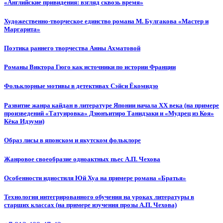
«Английские привидения: взгляд сквозь время»
Художественно-творческое единство романа М. Булгакова «Мастер и
Маргарита»
Поэтика раннего творчества Анны Ахматовой
Романы Виктора Гюго как источники по истории Франции
Фольклорные мотивы в детективах Сэйси Ёкомидзо
Развитие жанра кайдан в литературе Японии начала XX века (на примере
произведений «Татуировка» Дзюнъитиро Танидзаки и «Мудрец из Коя»
Кёка Идзуми)
Образ лисы в японском и якутском фольклоре
Жанровое своеобразие одноактных пьес А.П. Чехова
Особенности идиостиля Юй Хуа на примере романа «Братья»
Технология интегрированного обучения на уроках литературы в
старших классах (на примере изучения прозы А.П. Чехова)