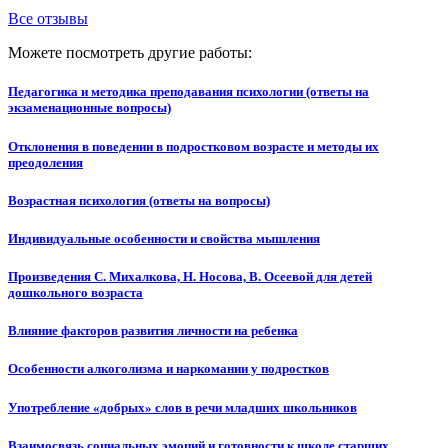
Все отзывы
Можете посмотреть другие работы:
Педагогика и методика преподавания психологии (ответы на
экзаменационные вопросы)
Отклонения в поведении в подростковом возрасте и методы их
преодоления
Возрастная психология (ответы на вопросы)
Индивидуальные особенности и свойства мышления
Произведения С. Михалкова, Н. Носова, В. Осеевой для детей
дошкольного возраста
Влияние факторов развития личности на ребенка
Особенности алкоголизма и наркомании у подростков
Употребление «добрых» слов в речи младших школьников
Взаимосвязь социальных эмоций и готовности к школе старших