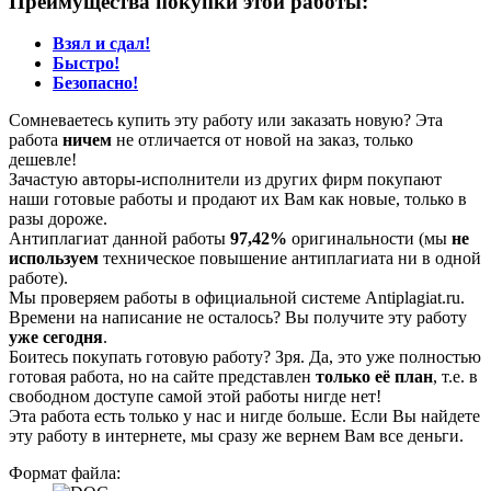
Преимущества покупки этой работы:
Взял и сдал!
Быстро!
Безопасно!
Сомневаетесь купить эту работу или заказать новую? Эта
работа
ничем
не отличается от новой на заказ, только
дешевле!
Зачастую авторы-исполнители из других фирм покупают
наши готовые работы и продают их Вам как новые, только в
разы дороже.
Антиплагиат данной работы
97,42%
оригинальности (мы
не
используем
техническое повышение антиплагиата ни в одной
работе).
Мы проверяем работы в официальной системе Аntiplagiat.ru.
Времени на написание не осталось? Вы получите эту работу
уже сегодня
.
Боитесь покупать готовую работу? Зря. Да, это уже полностью
готовая работа, но на сайте представлен
только её план
, т.е. в
свободном доступе самой этой работы нигде нет!
Эта работа есть только у нас и нигде больше. Если Вы найдете
эту работу в интернете, мы сразу же вернем Вам все деньги.
Формат файла: