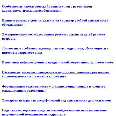
Особенности психологической защиты у лиц с различными
характерологическими особенностями
Влияние разных видов интеллекта на характер учебной деятельности
обучающихся
Экспериментальное исследование речевого развития детей раннего
возраста
Личностные особенности дезадаптивных подростков, обучающихся в
интернате закрытого типа
Выявление информационных предпочтений современных дошкольников
Изучение агрессивного поведения младших школьников с различным
социометрическим статусом в коллективе
Формирование толерантности у старших дошкольников в процессе
ознакомления с родословной
Электронная игра как специфический вид деятельности дошкольников
Содержание социально-педагогической деятельности по воспитанию
национальной толерантности подростков