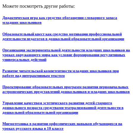
Можете посмотреть другие работы:
Дидактическая игра как средство обогащения словарного запаса
младших школьников
Образовательный квест как средство мотивации профессиональной
деятельности педагогов в дошкольной образовательной организации
Организация экспериментальной деятельности младших школьников на
уроках окружающего мира как условие формирования регулятивных
универсальных действий
Развитие читательской компетентности младших школьников при
работе над интерактивным текстом
Проектирование образовательных программ развития первоначальных
астрономических представлений дошкольников и младших школьников
Управление качеством эстетического развития детей старшего
дошкольного возраста средствами театрализованной деятельности в
дошкольной образовательной организации
Мнемотехника в развитии орфоэпических навыков обучающихся на
уроках русского языка в 10 классе