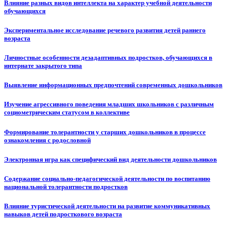
Влияние разных видов интеллекта на характер учебной деятельности
обучающихся
Экспериментальное исследование речевого развития детей раннего
возраста
Личностные особенности дезадаптивных подростков, обучающихся в
интернате закрытого типа
Выявление информационных предпочтений современных дошкольников
Изучение агрессивного поведения младших школьников с различным
социометрическим статусом в коллективе
Формирование толерантности у старших дошкольников в процессе
ознакомления с родословной
Электронная игра как специфический вид деятельности дошкольников
Содержание социально-педагогической деятельности по воспитанию
национальной толерантности подростков
Влияние туристической деятельности на развитие коммуникативных
навыков детей подросткового возраста