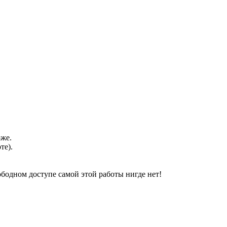
оже.
те).
свободном доступе самой этой работы нигде нет!