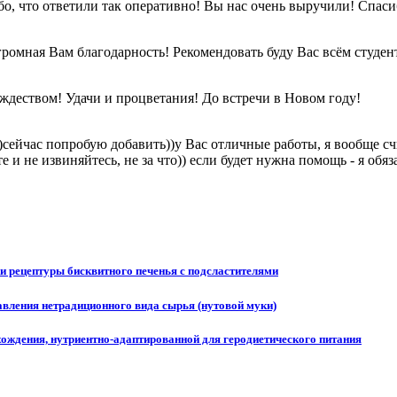
бо, что ответили так оперативно! Вы нас очень выручили! Спаси
громная Вам благодарность! Рекомендовать буду Вас всём студен
деством! Удачи и процветания! До встречи в Новом году!
))сейчас попробую добавить))у Вас отличные работы, я вообще сч
 и не извиняйтесь, не за что)) если будет нужна помощь - я обя
и рецептуры бисквитного печенья с подсластителями
вления нетрадиционного вида сырья (нутовой муки)
хождения, нутриентно-адаптированной для геродиетического питания