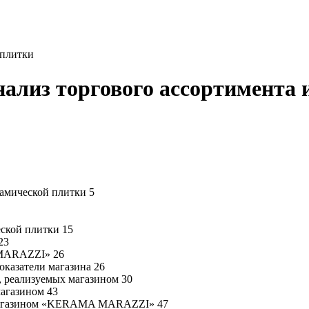
 плитки
нализ торгового ассортимента 
рамической плитки 5
ской плитки 15
23
 MARAZZI» 26
оказатели магазина 26
, реализуемых магазином 30
магазином 43
ой магазином «KERAMA MARAZZI» 47