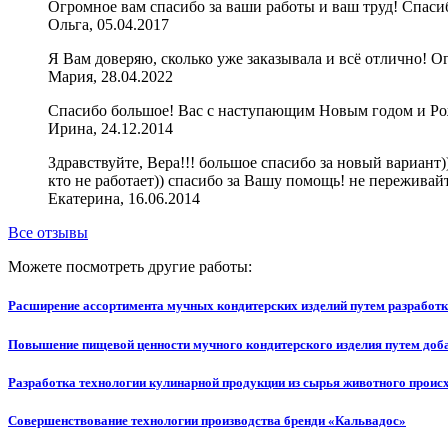
Огромное вам спасибо за ваши работы и ваш труд! Спаси
Ольга, 05.04.2017
Я Вам доверяю, сколько уже заказывала и всё отлично! О
Мария, 28.04.2022
Спасибо большое! Вас с наступающим Новым годом и Рож
Ирина, 24.12.2014
Здравствуйте, Вера!!! большое спасибо за новый вариант
кто не работает)) спасибо за Вашу помощь! не переживайте
Екатерина, 16.06.2014
Все отзывы
Можете посмотреть другие работы:
Расширение ассортимента мучных кондитерских изделий путем разработк
Повышение пищевой ценности мучного кондитерского изделия путем доба
Разработка технологии кулинарной продукции из сырья животного проис
Совершенствование технологии производства бренди «Кальвадос»