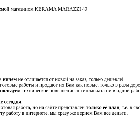
ализуемой магазином KERAMA MARAZZI 49
та
ничем
не отличается от новой на заказ, только дешевле!
отовые работы и продают их Вам как новые, только в разы дор
спользуем
техническое повышение антиплагиата ни в одной рабо
е сегодня
.
готовая работа, но на сайте представлен
только её план
, т.е. в 
эту работу в интернете, мы сразу же вернем Вам все деньги.