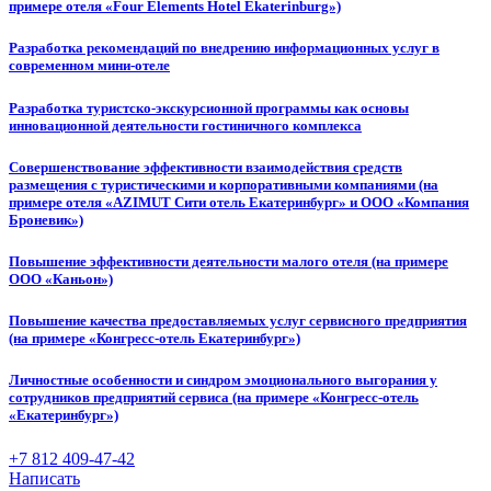
примере отеля «Four Elements Hotel Ekaterinburg»)
Разработка рекомендаций по внедрению информационных услуг в
современном мини-отеле
Разработка туристско-экскурсионной программы как основы
инновационной деятельности гостиничного комплекса
Совершенствование эффективности взаимодействия средств
размещения с туристическими и корпоративными компаниями (на
примере отеля «AZIMUT Сити отель Екатеринбург» и ООО «Компания
Броневик»)
Повышение эффективности деятельности малого отеля (на примере
ООО «Каньон»)
Повышение качества предоставляемых услуг сервисного предприятия
(на примере «Конгресс-отель Екатеринбург»)
Личностные особенности и синдром эмоционального выгорания у
сотрудников предприятий сервиса (на примере «Конгресс-отель
«Екатеринбург»)
+7 812 409-47-42
Написать