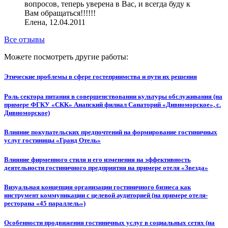
вопросов, теперь уверена в Вас, и всегда буду к
Вам обращаться!!!!!!
Елена, 12.04.2011
Все отзывы
Можете посмотреть другие работы:
Этические проблемы в сфере гостеприимства и пути их решения
Роль сектора питания в совершенствовании культуры обслуживания (на
примере ФГКУ «СКК» Анапский филиал Санаторий «Дивноморское», с.
Дивноморское)
Влияние покупательских предпочтений на формирование гостиничных
услуг гостиницы «Гранд Отель»
Влияние фирменного стиля и его изменения на эффективность
деятельности гостиничного предприятия на примере отеля «Звезда»
Визуальная концепция организации гостиничного бизнеса как
инструмент коммуникации с целевой аудиторией (на примере отеля-
ресторана «45 параллель»)
Особенности продвижения гостиничных услуг в социальных сетях (на