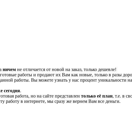
та
ничем
не отличается от новой на заказ, только дешевле!
отовые работы и продают их Вам как новые, только в разы дор
нной работы. Вы можете узнать у нас процент уникальности на
е сегодня
.
готовая работа, но на сайте представлен
только её план
, т.е. в 
эту работу в интернете, мы сразу же вернем Вам все деньги.