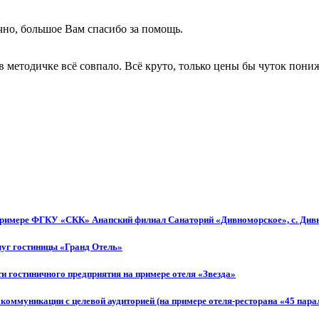
чно, большое Вам спасибо за помощь.
 методичке всё совпало. Всё круто, только цены бы чуток пони
 примере ФГКУ «СКК» Анапский филиал Санаторий «Дивноморское», с. Див
луг гостиницы «Гранд Отель»
и гостиничного предприятия на примере отеля «Звезда»
коммуникации с целевой аудиторией (на примере отеля-ресторана «45 пара