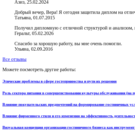
Азиз, 25.02.2024
Добрый вечер, Вера! Я сегодня защитила диплом на отли
Татьяна, 01.07.2015
Получил дипломную с отличной структурой и анализом, в
Геральт, 05.02.2026
Спасибо за хорошую работу, вы мне очень помогли.
Ульяна, 02.09.2016
Все отзывы
Можете посмотреть другие работы:
Этические проблемы в сфере гостеприимства и пути их решения
Роль сектора питания в совершенствовании культуры обслуживания (на
Влияние покупательских предпочтений на формирование гостиничных ус
Влияние фирменного стиля и его изменения на эффективность деятельност
Визуальная концепция организации гостиничного бизнеса как инструмент 