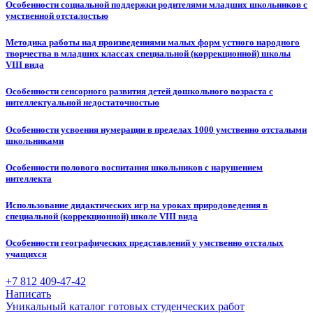
Особенности социальной поддержки родителями младших школьников с
умственной отсталостью
Методика работы над произведениями малых форм устного народного
творчества в младших классах специальной (коррекционной) школы
VIII вида
Особенности сенсорного развития детей дошкольного возраста с
интеллектуальной недостаточностью
Особенности усвоения нумерации в пределах 1000 умственно отсталыми
школьниками
Особенности полового воспитания школьников с нарушением
интеллекта
Использование дидактических игр на уроках природоведения в
специальной (коррекционной) школе VIII вида
Особенности географических представлений у умственно отсталых
учащихся
+7 812 409-47-42
Написать
Уникальный каталог готовых студенческих работ