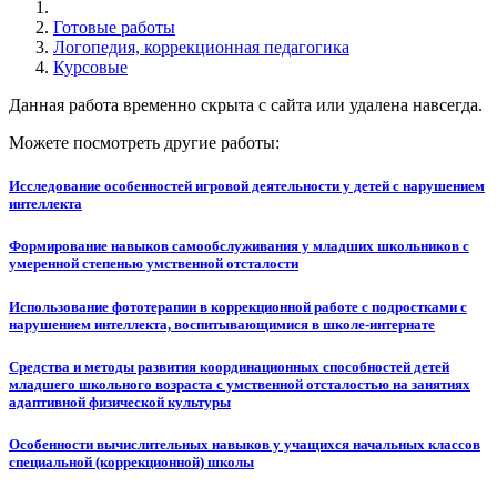
Готовые работы
Логопедия, коррекционная педагогика
Курсовые
Данная работа временно скрыта с сайта или удалена навсегда.
Можете посмотреть другие работы:
Исследование особенностей игровой деятельности у детей с нарушением
интеллекта
Формирование навыков самообслуживания у младших школьников с
умеренной степенью умственной отсталости
Использование фототерапии в коррекционной работе с подростками с
нарушением интеллекта, воспитывающимися в школе-интернате
Средства и методы развития координационных способностей детей
младшего школьного возраста с умственной отсталостью на занятиях
адаптивной физической культуры
Особенности вычислительных навыков у учащихся начальных классов
специальной (коррекционной) школы