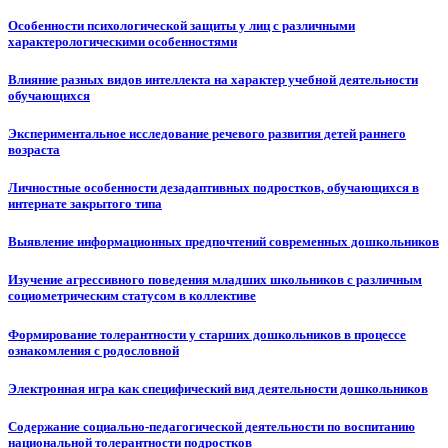
Особенности психологической защиты у лиц с различными
характерологическими особенностями
Влияние разных видов интеллекта на характер учебной деятельности
обучающихся
Экспериментальное исследование речевого развития детей раннего
возраста
Личностные особенности дезадаптивных подростков, обучающихся в
интернате закрытого типа
Выявление информационных предпочтений современных дошкольников
Изучение агрессивного поведения младших школьников с различным
социометрическим статусом в коллективе
Формирование толерантности у старших дошкольников в процессе
ознакомления с родословной
Электронная игра как специфический вид деятельности дошкольников
Содержание социально-педагогической деятельности по воспитанию
национальной толерантности подростков