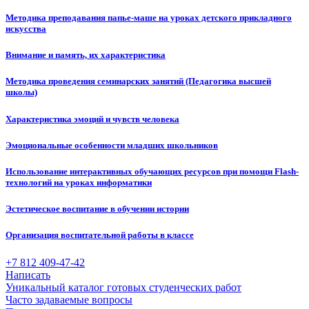
Методика преподавания папье-маше на уроках детского прикладного
искусства
Внимание и память, их характеристика
Методика проведения семинарских занятий (Педагогика высшей
школы)
Характеристика эмоций и чувств человека
Эмоциональные особенности младших школьников
Использование интерактивных обучающих ресурсов при помощи Flash-
технологий на уроках информатики
Эстетическое воспитание в обучении истории
Организация воспитательной работы в классе
+7 812 409-47-42
Написать
Уникальный каталог готовых студенческих работ
Часто задаваемые вопросы