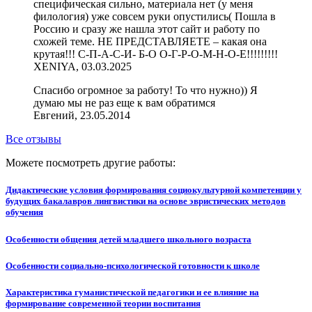
специфическая сильно, материала нет (у меня
филология) уже совсем руки опустились( Пошла в
Россию и сразу же нашла этот сайт и работу по
схожей теме. НЕ ПРЕДСТАВЛЯЕТЕ – какая она
крутая!!! С-П-А-С-И- Б-О О-Г-Р-О-М-Н-О-Е!!!!!!!!!
XENIYA, 03.03.2025
Спасибо огромное за работу! То что нужно)) Я
думаю мы не раз еще к вам обратимся
Евгений, 23.05.2014
Все отзывы
Можете посмотреть другие работы:
Дидактические условия формирования социокультурной компетенции у
будущих бакалавров лингвистики на основе эвристических методов
обучения
Особенности общения детей младшего школьного возраста
Особенности социально-психологической готовности к школе
Характеристика гуманистической педагогики и ее влияние на
формирование современной теории воспитания