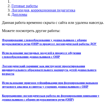
Готовые работы
Логопедия, коррекционная педагогика
Дипломы
Данная работа временно скрыта с сайта или удалена навсегда.
Можете посмотреть другие работы:
Формирование словообразования у дошкольников с общим
недоразвитием речи (ОНР) в процессе логопедической работы ДОУ
Использование наглядных моделей в процессе обучения
словообразованию дошкольников с ОНР
Логопедический скрининг как инструмент проектирования
индивидуального образовательного маршрута детей дошкольного
возраста
Использование приемов геймификации при формировании навыков
звукового анализа и синтеза у старших дошкольников с ОНР
Коррекционно-логопедическая работа по формированию внимания у
дошкольников с общим недоразвитием речи (ОНР)