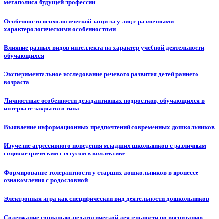
мегаполиса будущей профессии
Особенности психологической защиты у лиц с различными
характерологическими особенностями
Влияние разных видов интеллекта на характер учебной деятельности
обучающихся
Экспериментальное исследование речевого развития детей раннего
возраста
Личностные особенности дезадаптивных подростков, обучающихся в
интернате закрытого типа
Выявление информационных предпочтений современных дошкольников
Изучение агрессивного поведения младших школьников с различным
социометрическим статусом в коллективе
Формирование толерантности у старших дошкольников в процессе
ознакомления с родословной
Электронная игра как специфический вид деятельности дошкольников
Содержание социально-педагогической деятельности по воспитанию