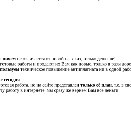
та
ничем
не отличается от новой на заказ, только дешевле!
отовые работы и продают их Вам как новые, только в разы дор
спользуем
техническое повышение антиплагиата ни в одной рабо
е сегодня
.
готовая работа, но на сайте представлен
только её план
, т.е. в 
эту работу в интернете, мы сразу же вернем Вам все деньги.