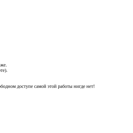
оже.
те).
свободном доступе самой этой работы нигде нет!