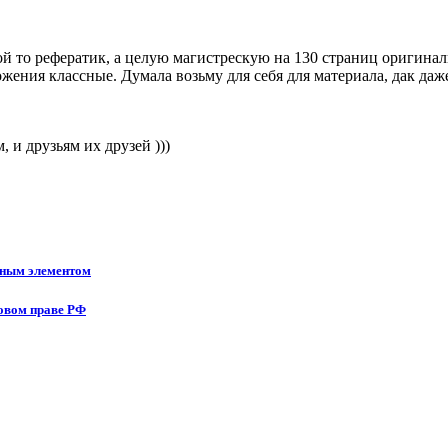
ой то рефератик, а целую магистрескую на 130 страниц оригинал
ожения классные. Думала возьму для себя для материала, дак
 и друзьям их друзей )))
нным элементом
довом праве РФ