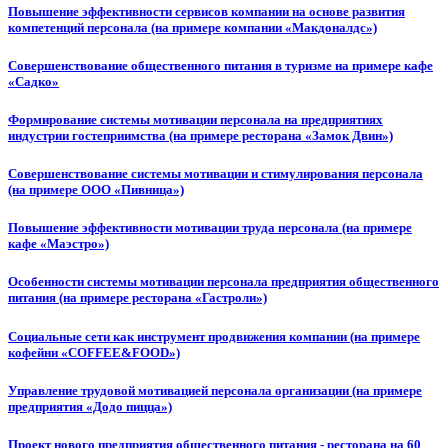
Повышение эффективности сервисов компании на основе развития
компетенций персонала (на примере компании «Макдоналдс»)
Совершенствование общественного питания в туризме на примере кафе
«Садко»
Формирование системы мотивации персонала на предприятиях
индустрии гостеприимства (на примере ресторана «Замок Двин»)
Совершенствование системы мотивации и стимулирования персонала
(на примере ООО «Пивница»)
Повышение эффективности мотивации труда персонала (на примере
кафе «Маэстро»)
Особенности системы мотивации персонала предприятия общественного
питания (на примере ресторана «Гастроли»)
Социальные сети как инструмент продвижения компании (на примере
кофейни «COFFEE&FOOD»)
Управление трудовой мотивацией персонала организации (на примере
предприятия «Додо пицца»)
Проект нового предприятия общественного питания - ресторана на 60