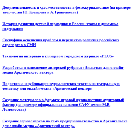
Документальность и художественность в фотожурналистике (на примере
творчества Ю. Козырева и А. Гращенкова)
История развития детской периодики в России: этапы и динамика
содержания
Специфика освещения проблем и перспектив развития российских
аэропортов в СМИ
Технология интервью в глянцевом городском журнале «PLUS»
Разработка и наполнение авторской рубрики «Экспаты» для онлайн-
медиа Арктического вектора
Подготовка и публикация журналистских текстов на театральную
тематику для онлайн-медиа «Арктический вектор»
Создание материалов в формате игровой журналистики: аудиторный
фактор (на примере официальных каналов САФУ имени М.В.
Ломоносова)
Создание серии очерков на тему предпринимательства в Архангельске
для онлайн-медиа «Арктический вектор»