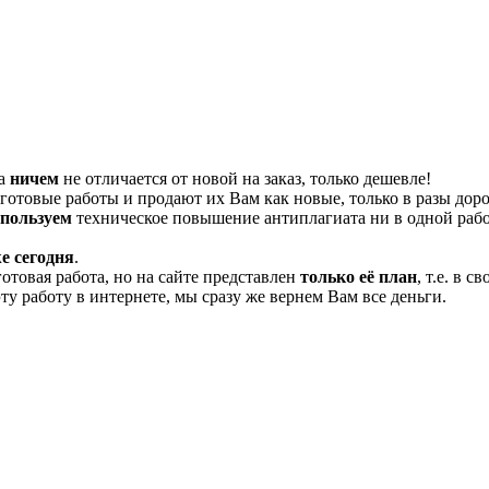
та
ничем
не отличается от новой на заказ, только дешевле!
отовые работы и продают их Вам как новые, только в разы дор
спользуем
техническое повышение антиплагиата ни в одной рабо
е сегодня
.
готовая работа, но на сайте представлен
только её план
, т.е. в 
эту работу в интернете, мы сразу же вернем Вам все деньги.