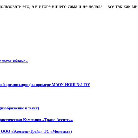
ьзовать его, а в итоге ничего сама и не делала – все так как мн
олотое яблоко»
ьной организации (на примере МАОУ-НОШ №5 ГО)
изображение и текст)
истическая Компания «Транс-Агентс»»
е ООО «Элемент-Трейд» ТС «Монетка»)