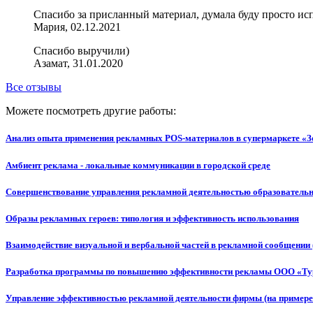
Спасибо за присланный материал, думала буду просто испол
Мария, 02.12.2021
Спасибо выручили)
Азамат, 31.01.2020
Все отзывы
Можете посмотреть другие работы:
Анализ опыта применения рекламных POS-материалов в супермаркете «З
Амбиент реклама - локальные коммуникации в городской среде
Совершенствование управления рекламной деятельностью образовател
Образы рекламных героев: типология и эффективность использования
Взаимодействие визуальной и вербальной частей в рекламной сообщении (
Разработка программы по повышению эффективности рекламы ООО «Тур
Управление эффективностью рекламной деятельности фирмы (на пример