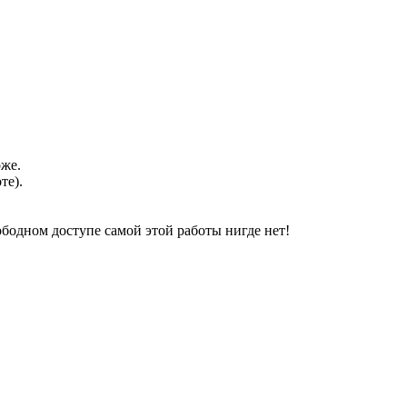
оже.
те).
свободном доступе самой этой работы нигде нет!