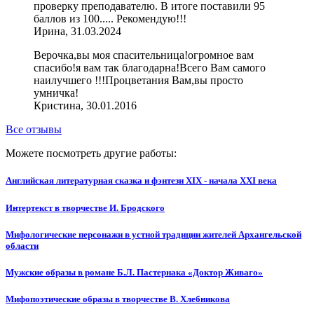
проверку преподавателю. В итоге поставили 95
баллов из 100..... Рекомендую!!!
Ирина, 31.03.2024
Верочка,вы моя спасительница!огромное вам
спасибо!я вам так благодарна!Всего Вам самого
наилучшего !!!Процветания Вам,вы просто
умничка!
Кристина, 30.01.2016
Все отзывы
Можете посмотреть другие работы:
Английская литературная сказка и фэнтези XIX - начала XXI века
Интертекст в творчестве И. Бродского
Мифологические персонажи в устной традиции жителей Архангельской
области
Мужские образы в романе Б.Л. Пастернака «Доктор Живаго»
Мифопоэтические образы в творчестве В. Хлебникова