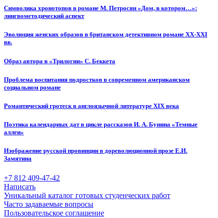
Символика хронотопов в романе М. Петросян «Дом, в котором…»:
лингвометодический аспект
Эволюция женских образов в британском детективном романе XX-XXI
вв.
Образ автора в «Трилогии» С. Беккета
Проблема воспитания подростков в современном американском
социальном романе
Романтический гротеск в англоязычной литературе XIX века
Поэтика календарных дат в цикле рассказов И. А. Бунина «Темные
аллеи»
Изображение русской провинции в дореволюционной прозе Е.И.
Замятина
+7 812 409-47-42
Написать
Уникальный каталог готовых студенческих работ
Часто задаваемые вопросы
Пользовательское соглашение